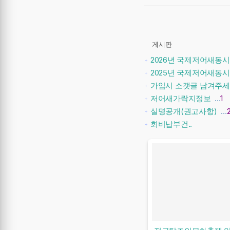
게시판
2026년 국제저어새동시센
2025년 국제저어새동
가입시 소갯글 남겨주세
저어새가락지정보
…
1
실명공개(권고사항)
…
회비납부건..