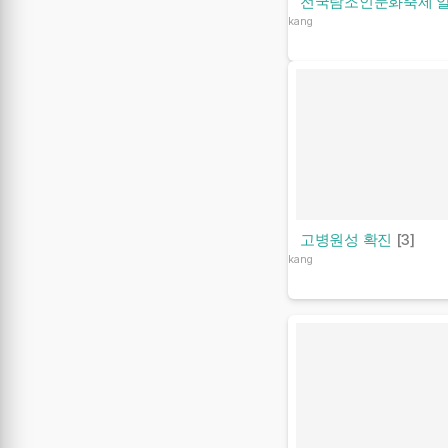
전국탐조인문화축제 
kang
고병원성 확진
[3]
kang