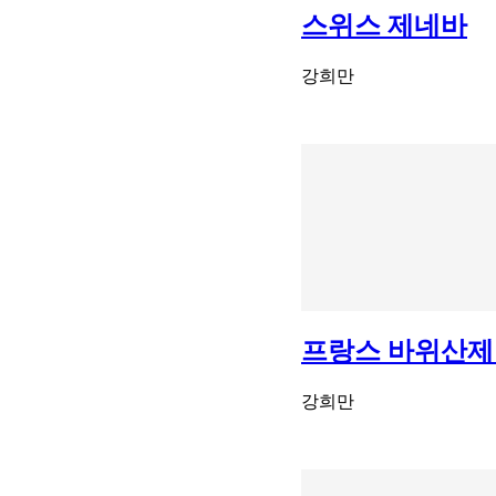
스위스 제네바
강희만
프랑스 바위산제
강희만