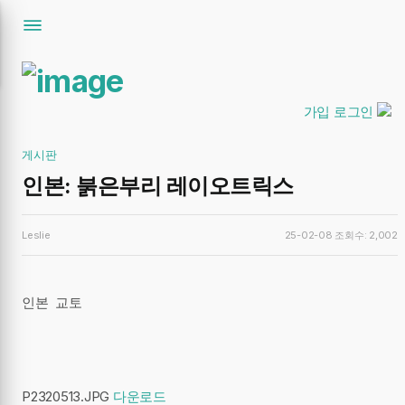
가입
로그인
게시판
인본: 붉은부리 레이오트릭스
Leslie
25-02-08
조회수: 2,002
인본 교토
P2320513.JPG
다운로드