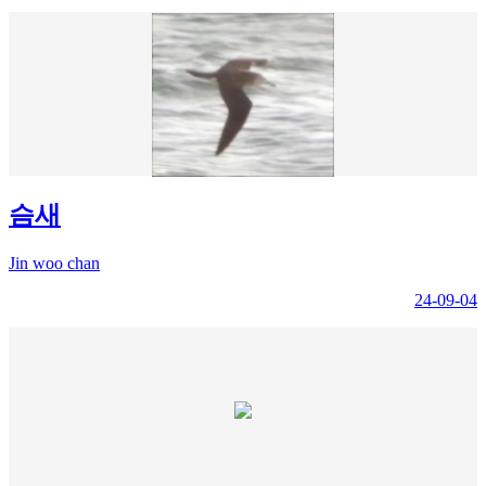
슴새
Jin woo chan
24-09-04