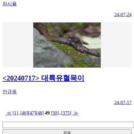
차시율
24-07-24
<20240717> 대륙유혈목이
안규웅
24-07-17
≪
[1]
..
[46]
[47]
[48]
49
[50]
..
[375]
≫