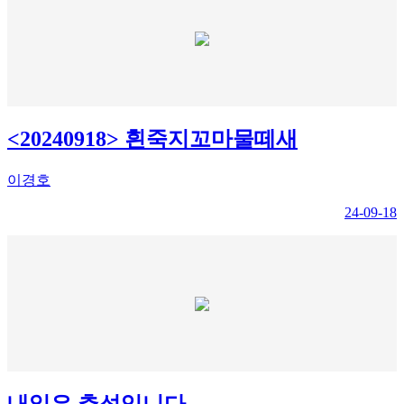
<20240918> 흰죽지꼬마물떼새
이경호
24-09-18
내일은 추석입니다...