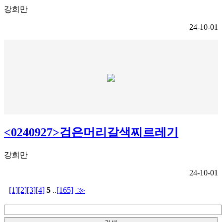
강희만
24-10-01
<0240927>검은머리갈색찌르레기
강희만
24-10-01
[1]
[2]
[3]
[4]
5
..
[165]
≫