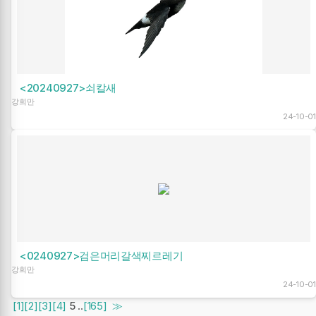
<20240927>쇠칼새
강희만
24-10-01
<0240927>검은머리갈색찌르레기
강희만
24-10-01
[1]
[2]
[3]
[4]
5
..
[165]
≫