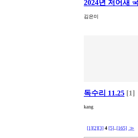
2024년 저어새
김은미
독수리 11.25
[1]
kang
[1]
[2]
[3]
4
[5]
..
[165]
≫