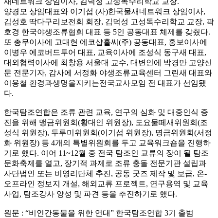
새네트워크 상임이사, 김덕성 고성독수리학교 교장.
양경모 상임대표와 이기섭 (사)한국물새네트워크 상임이사,
김성호 딱다구리보전회 회장, 김덕성 고성독수리학교 교장, 곽
호경 한국야생조류협회 대표 등 5인 공동대표 체제를 갖췄다.
또 총무이사에 고대현 에코샵홀씨(주) 공동대표, 홍보이사에
이병우 에코버드투어 대표, 교육이사에 조성식 동구새 대표,
대외협력이사에 최창용 서울대 교수, 대변인에 박경만 고양신
문 전문기자, 감사에 서정화 야생조류교육센터 그린새 대표와
이용철 환경과생명을지키는전국교사모임 전 대표가 선임됐
다.
한국탐조연합은 조류 관련 교육, 연구의 심화 및 대중인식 증
진을 위해 맹금위원회(황대인 위원장), 도요물떼새위원회(조
성식 위원장), 두루미위원회(이기섭 위원장), 명금위원회(서정
화 위원장) 등 4개의 특별위원회를 두고 교육워크숍을 진행하
기로 했다. 이어 11~12월 중 전국 탐조인 교류의 장이 될 탐조
문화축제를 열고, 장기적 과제로 조류 충돌 전문기관 설립과
사단법인 또는 비영리단체 추진, 공동 굿즈 제작 및 보급, 온-
오프라인 정보지 개설, 해외교류 프로젝트, 연구용역 및 교육
사업, 탐조강사 양성 및 파견 등을 추진하기로 했다.
원문 : “비인간동물을 위한 연대” 한국탐조연합 3기 출범