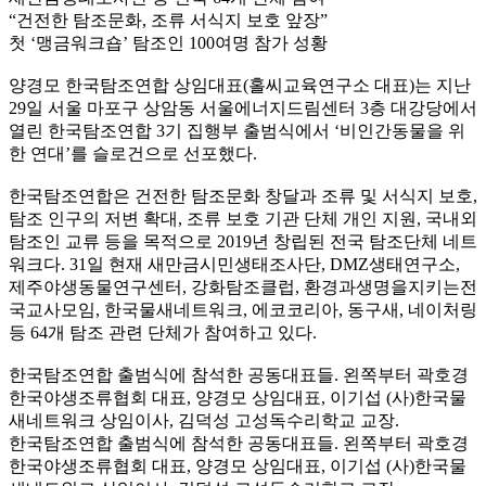
“건전한 탐조문화, 조류 서식지 보호 앞장”
첫 ‘맹금워크숍’ 탐조인 100여명 참가 성황
양경모 한국탐조연합 상임대표(홀씨교육연구소 대표)는 지난
29일 서울 마포구 상암동 서울에너지드림센터 3층 대강당에서
열린 한국탐조연합 3기 집행부 출범식에서 ‘비인간동물을 위
한 연대’를 슬로건으로 선포했다.
한국탐조연합은 건전한 탐조문화 창달과 조류 및 서식지 보호,
탐조 인구의 저변 확대, 조류 보호 기관 단체 개인 지원, 국내외
탐조인 교류 등을 목적으로 2019년 창립된 전국 탐조단체 네트
워크다. 31일 현재 새만금시민생태조사단, DMZ생태연구소,
제주야생동물연구센터, 강화탐조클럽, 환경과생명을지키는전
국교사모임, 한국물새네트워크, 에코코리아, 동구새, 네이처링
등 64개 탐조 관련 단체가 참여하고 있다.
한국탐조연합 출범식에 참석한 공동대표들. 왼쪽부터 곽호경
한국야생조류협회 대표, 양경모 상임대표, 이기섭 (사)한국물
새네트워크 상임이사, 김덕성 고성독수리학교 교장.
한국탐조연합 출범식에 참석한 공동대표들. 왼쪽부터 곽호경
한국야생조류협회 대표, 양경모 상임대표, 이기섭 (사)한국물