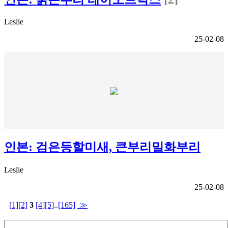
Leslie
25-02-08
인본: 검은등할미새, 큰부리밀화부리
Leslie
25-02-08
[1]
[2]
3
[4]
[5]
..
[165]
≫