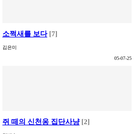
소쩍새를 보다
[7]
김은미
05-07-25
쥐 떼의 신천옹 집단사냥
[2]