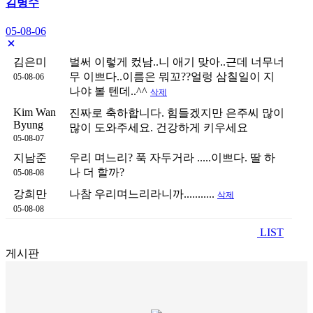
김병수
05-08-06
김은미
벌써 이렇게 컸남..니 애기 맞아..근데 너무너
무 이쁘다..이름은 뭐꼬??얼렁 삼칠일이 지
05-08-06
나야 볼 텐데..^^
삭제
Kim Wan
진짜로 축하합니다. 힘들겠지만 은주씨 많이
Byung
많이 도와주세요. 건강하게 키우세요
05-08-07
지남준
우리 며느리? 푹 자두거라 .....이쁘다. 딸 하
나 더 할까?
05-08-08
강희만
나참 우리며느리라니까...........
삭제
05-08-08
LIST
게시판