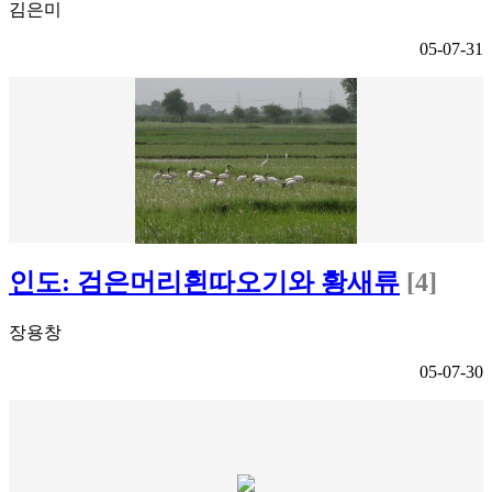
김은미
05-07-31
인도: 검은머리흰따오기와 황새류
[4]
장용창
05-07-30