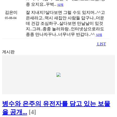
종 오지요..꾸벅..
삭제
김은미
잘 지내지?살다보면 그럴 수도 있지머..^^고
은새라고..역시 새집안 사람들 답구나..더운
05-08-04
데 건강 조심하구..살다보면 만날날이 있것
지..그려..종종 놀러와랑..인터넷상으로라도
종종 만나자꾸나..너무너무 반갑다..^^
삭제
LIST
게시판
병수와 은주의 유전자를 담고 있는 보물
을 공개...
[4]