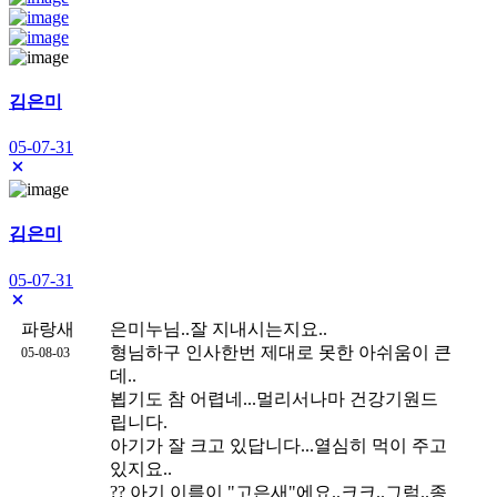
김은미
05-07-31
김은미
05-07-31
파랑새
은미누님..잘 지내시는지요..
형님하구 인사한번 제대로 못한 아쉬움이 큰
05-08-03
데..
뵙기도 참 어렵네...멀리서나마 건강기원드
립니다.
아기가 잘 크고 있답니다...열심히 먹이 주고
있지요..
?? 아기 이름이 "고은새"에요..크크..그럼..종