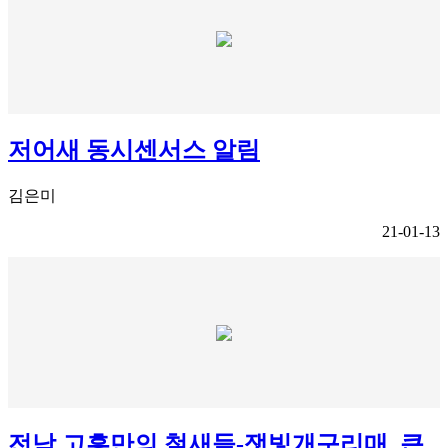
저어새 동시센서스 알림
김은미
21-01-13
전남 고흥만의 철새들-잿빛개구리매, 큰