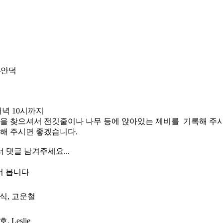
산
경
효
림
가지
가지
지-안덕
저녁 10시까지
을 찾으셔서 전깃줄이나 나무 등에 앉아있는 제비를 기록해 주시면
록해 주시면 좋겠습니다.
서 댓글 남겨주세요...
어 봅니다
형식, 고운철
, Leslie