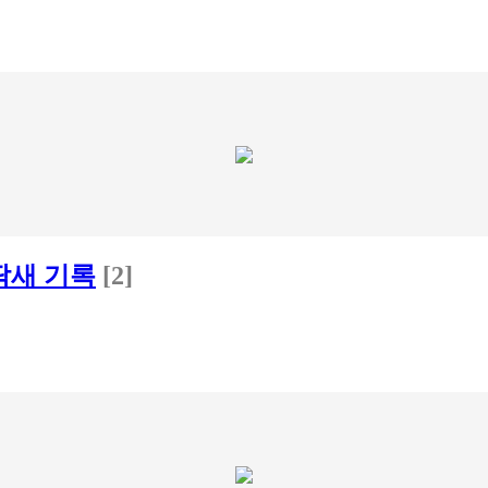
딱새 기록
[2]