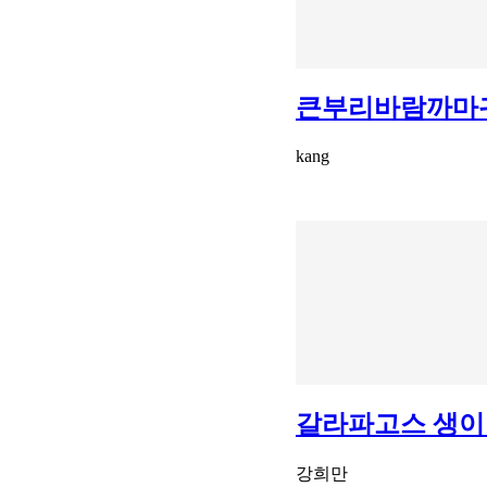
큰부리바람까마귀.
kang
갈라파고스 생이
강희만