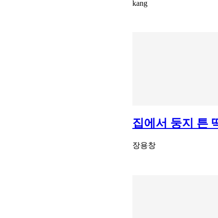
kang
집에서 둥지 튼 
장용창