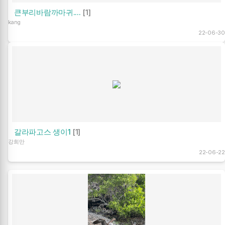
큰부리바람까마귀....
[1]
kang
22-06-30
갈라파고스 생이1
[1]
강희만
22-06-22