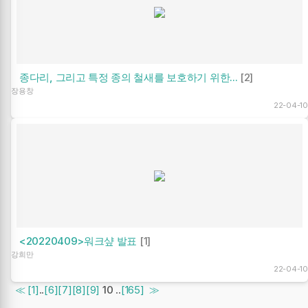
종다리, 그리고 특정 종의 철새를 보호하기 위한...
[2]
장용창
22-04-10
<20220409>워크샾 발표
[1]
강희만
22-04-10
≪
[1]
..
[6]
[7]
[8]
[9]
10
..
[165]
≫