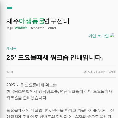
가입
로그인
게시판
25' 도요물떼새 워크숍 안내입니다.
kang
25-08-26
조회수: 1,088
2025 가을 도요물떼새 워크숍
한국탐조연합에서 맹금워크숍, 명금워크숍에 이어 도요물떼새
워크숍을 준비했습니다.
도요물떼새의 계절입니다. 번식을 마치고 겨울나기를 위해 나선
여정길에 귀하게도 한반도의 갯벌과 논, 습지와 숲으로 옵니다.