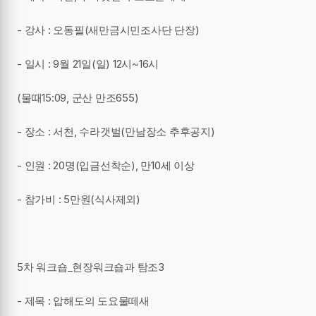
- 강사 : 오동필(새만금시민조사단 단장)
- 일시 : 9월 21일(일) 12시~16시
(물때15:09, 군산 만조655)
- 장소 : 서천, 수라갯벌(만남장소 추후공지)
- 인원 : 20명(입금선착순), 만10세 이상
- 참가비 : 5만원(식사제외)
5차 워크숍_현장워크숍과 탐조3
- 제목 : 압해도의 도요물떼새