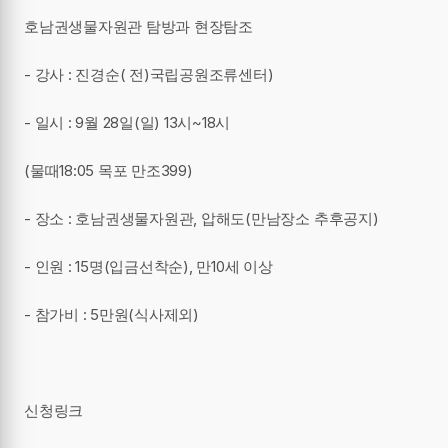
호남권생물자원관 탐방과 현장탐조
- 강사 : 진경순( 전)국립공원조류센터)
- 일시 : 9월 28일(일) 13시~18시
(물때18:05 목포 만조399)
- 장소 : 호남권생물자원관, 압해도(만남장소 추후공지)
- 인원 : 15명(입금선착순), 만10세 이상
- 참가비 : 5만원(식사제외)
신청링크