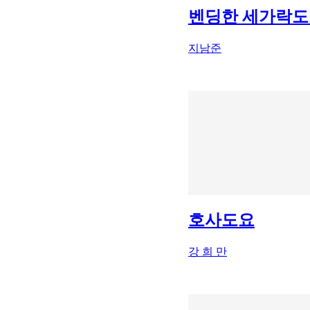
벤딩한 세가락도
지남준
호사도요
강 희 만