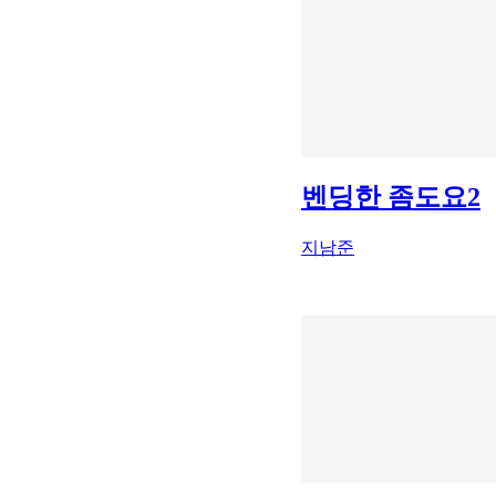
벤딩한 좀도요2
지남준