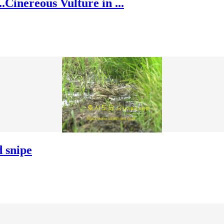
reous Vulture in ...
snipe