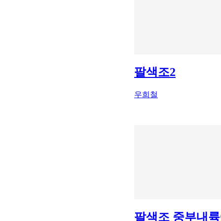
팔색조2
우희철
팔색조 중부내륙