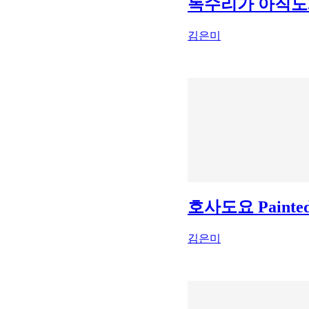
독수리가 아직도..Cine
김은미
호사도요 Painted 
김은미